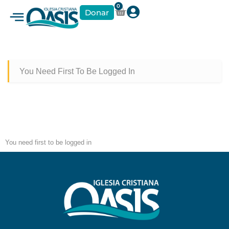
0
Donar
You Need First To Be Logged In
You need first to be logged in