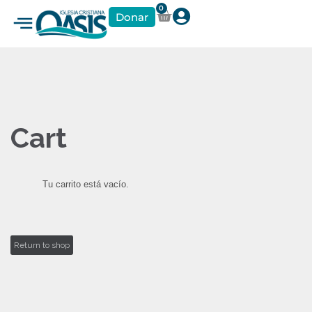
0
Donar
Cart
Tu carrito está vacío.
Return to shop